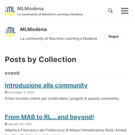
Skip
Skip
Skip
MLModena
Toggle
to
to
to
Tog
Skip
La community di Machine Learning a Modena
search
primary
content
footer
men
links
navigation
MLModena
Segui
La community di Machine Learning a Modena
Posts by Collection
eventi
Introduzione alla community
December 2, 2020
Primo incontro online per condividere i progetti di questa community
From MAB to RL… and beyond!
January 30, 2021
Alberto e Francesco del Politecnico di Milano introdurranno Multi-Armed